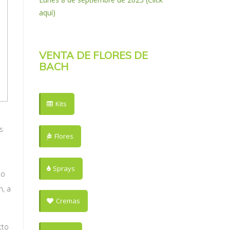
aquí)
VENTA DE FLORES DE
BACH
Kits
s
Flores
Sprays
to
n, a
Cremas
cto