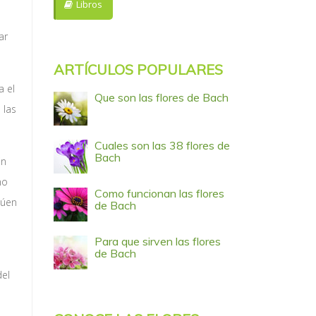
Libros
ar
ARTÍCULOS POPULARES
a el
Que son las flores de Bach
 las
Cuales son las 38 flores de
Bach
in
no
Como funcionan las flores
túen
de Bach
s
Para que sirven las flores
de Bach
del