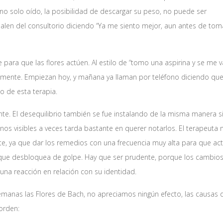
 no solo oído, la posibilidad de descargar su peso, no puede ser
salen del consultorio diciendo “Ya me siento mejor, aun antes de tom
para que las flores actúen. Al estilo de “tomo una aspirina y se me v
mente. Empiezan hoy, y mañana ya llaman por teléfono diciendo que
o de esta terapia.
nte. El desequilibrio también se fue instalando de la misma manera s
nos visibles a veces tarda bastante en querer notarlos. El terapeuta 
te, ya que dar los remedios con una frecuencia muy alta para que ac
rque desbloquea de golpe. Hay que ser prudente, porque los cambio
na reacción en relación con su identidad.
emanas las Flores de Bach, no apreciamos ningún efecto, las causas 
orden: